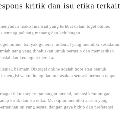
spons kritik dan isu etika terkait
nyadari risiko finansial yang terlibat dalam togel online.
s tentang peluang menang dan kehilangan.
ogel online, banyak generasi milenial yang memiliki kesadaran
 jumlah uang yang dihabiskan untuk bermain dan memastikan
sosial dan keuangan mereka.
lenial, bermain Olxtogel online adalah hobi atau bentuk
uk mengisi waktu luang dan merasakan sensasi bermain tanpa
erbagai faktor seperti tantangan mental, potensi keuntungan,
adap kritik dan isu etika. Meskipun memiliki alasan yang
ermainan ini yang sesuai dengan gaya hidup dan preferensi