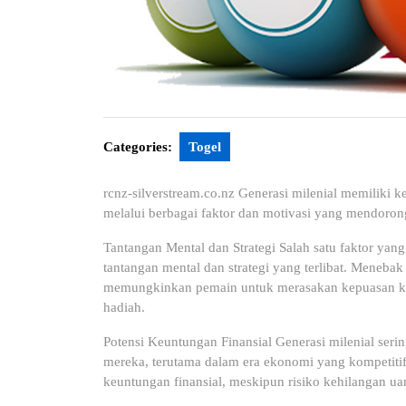
Categories:
Togel
rcnz-silverstream.co.nz
Generasi milenial memiliki ke
melalui berbagai faktor dan motivasi yang mendorong
Tantangan Mental dan Strategi Salah satu faktor yan
tantangan mental dan strategi yang terlibat. Menebak
memungkinkan pemain untuk merasakan kepuasan k
hadiah.
Potensi Keuntungan Finansial Generasi milenial ser
mereka, terutama dalam era ekonomi yang kompetitif
keuntungan finansial, meskipun risiko kehilangan ua