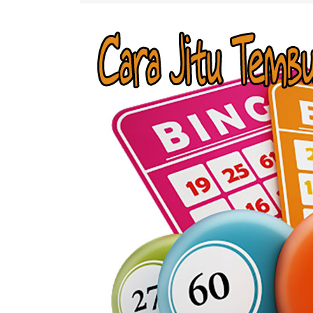
19,
Green
2023