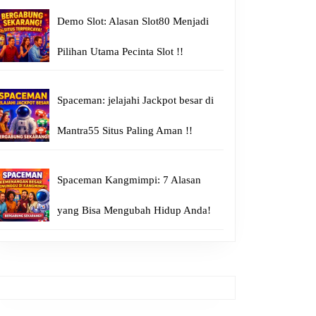
Demo Slot: Alasan Slot80 Menjadi
Pilihan Utama Pecinta Slot !!
Spaceman: jelajahi Jackpot besar di
Mantra55 Situs Paling Aman !!
Spaceman Kangmimpi: 7 Alasan
yang Bisa Mengubah Hidup Anda!