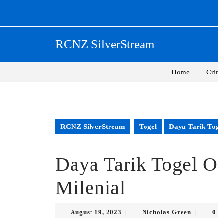
Skip
to
content
Skip
RCNZ SilverStream
to
content
Home
Cri
RCNZ SilverStream
Togel
Daya Tarik Tog
Daya Tarik Togel O
Milenial
August
Nichola
August 19, 2023
Nicholas Green
0
|
|