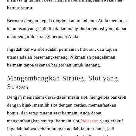
berturut-turut.
Bermain dengan kepala dingin akan membantu Anda membuat
keputusan yang lebih bijak dan menghindari emosi yang dapat
mempengaruhi strategi bermain Anda.
Ingatlah bahwa slot adalah permainan hiburan, dan tujuan
utama adalah bersenang-senang. Nikmatilah pengalaman
bermain tanpa tekanan berlebihan untuk menang.
Mengembangkan Strategi Slot yang
Sukses
Dengan memahami dasar-dasar mesin slot, mengelola bankroll
dengan bijak, memilih slot dengan cerdas, memanfaatkan
bonus, dan tetap tenang saat bermain, Anda dapat
mengembangkan strategi bermain slot
Pialasport
yang efektif.
Ingatlah bahwa keberuntungan adalah faktor utama, jadi