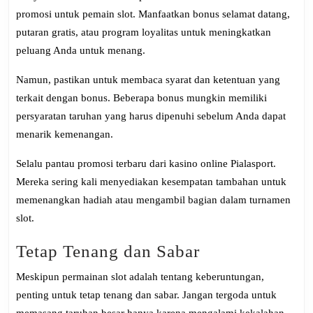
promosi untuk pemain slot. Manfaatkan bonus selamat datang,
putaran gratis, atau program loyalitas untuk meningkatkan
peluang Anda untuk menang.
Namun, pastikan untuk membaca syarat dan ketentuan yang
terkait dengan bonus. Beberapa bonus mungkin memiliki
persyaratan taruhan yang harus dipenuhi sebelum Anda dapat
menarik kemenangan.
Selalu pantau promosi terbaru dari kasino online Pialasport.
Mereka sering kali menyediakan kesempatan tambahan untuk
memenangkan hadiah atau mengambil bagian dalam turnamen
slot.
Tetap Tenang dan Sabar
Meskipun permainan slot adalah tentang keberuntungan,
penting untuk tetap tenang dan sabar. Jangan tergoda untuk
memasang taruhan besar hanya karena mengalami kekalahan