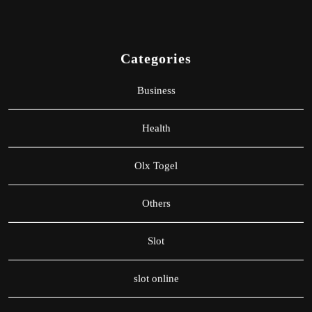
Categories
Business
Health
Olx Togel
Others
Slot
slot online