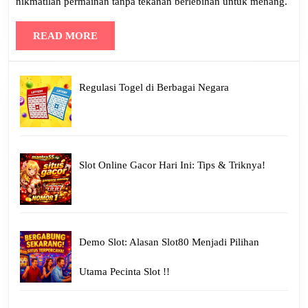
nikmatilah permainan tanpa tekanan berlebihan untuk menang.
READ
READ MORE
MORE
Regulasi Togel di Berbagai Negara
Slot Online Gacor Hari Ini: Tips & Triknya!
Demo Slot: Alasan Slot80 Menjadi Pilihan
Utama Pecinta Slot !!