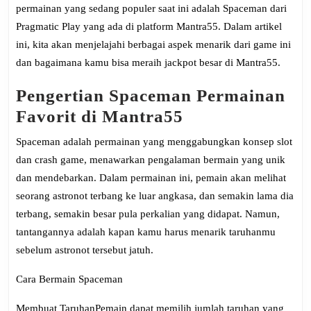
!!
permainan yang sedang populer saat ini adalah Spaceman dari
Pragmatic Play yang ada di platform Mantra55. Dalam artikel
ini, kita akan menjelajahi berbagai aspek menarik dari game ini
dan bagaimana kamu bisa meraih jackpot besar di Mantra55.
Pengertian Spaceman Permainan
Favorit di Mantra55
Spaceman adalah permainan yang menggabungkan konsep slot
dan crash game, menawarkan pengalaman bermain yang unik
dan mendebarkan. Dalam permainan ini, pemain akan melihat
seorang astronot terbang ke luar angkasa, dan semakin lama dia
terbang, semakin besar pula perkalian yang didapat. Namun,
tantangannya adalah kapan kamu harus menarik taruhanmu
sebelum astronot tersebut jatuh.
Cara Bermain Spaceman
Membuat TaruhanPemain dapat memilih jumlah taruhan yang