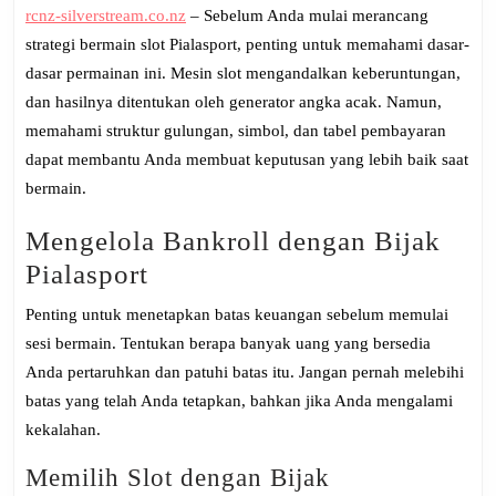
Slot
rcnz-silverstream.co.nz
– Sebelum Anda mulai merancang
yang
strategi bermain slot Pialasport, penting untuk memahami dasar-
Efektif
dasar permainan ini. Mesin slot mengandalkan keberuntungan,
dan hasilnya ditentukan oleh generator angka acak. Namun,
memahami struktur gulungan, simbol, dan tabel pembayaran
dapat membantu Anda membuat keputusan yang lebih baik saat
bermain.
Mengelola Bankroll dengan Bijak
Pialasport
Penting untuk menetapkan batas keuangan sebelum memulai
sesi bermain. Tentukan berapa banyak uang yang bersedia
Anda pertaruhkan dan patuhi batas itu. Jangan pernah melebihi
batas yang telah Anda tetapkan, bahkan jika Anda mengalami
kekalahan.
Memilih Slot dengan Bijak