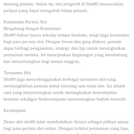
menang pemain. Selain itu, slot progresif di Slot80 menawarkan
jackpot yang dapat mengubah hidup pemain.
Komunitas Pecinta Slot
Bergabung dengan Komunitas
Slot80 bukan hanya sekadar tempat bermain, tetapi juga komunitas
bagi para pecinta slot. Dengan forum dan grup diskusi, pemain
dapat berbagi pengalaman, strategi, dan tips untuk meningkatkan
permainan mereka. Ini menciptakan lingkungan yang mendukung
dan menyenangkan bagi semua anggota.
Turnamen Slot
Slot80 juga menyelenggarakan berbagai turnamen slot yang
memungkinkan pemain untuk bersaing satu sama lain. Ini adalah
cara yang menyenangkan untuk meningkatkan keterampilan
bermain sekaligus berkesempatan memenangkan hadiah menarik.
Kesimpulan
Demo slot slot80 telah membuktikan dirinya sebagai pilihan utama
bagi para pecinta slot online. Dengan koleksi permainan yang luas,