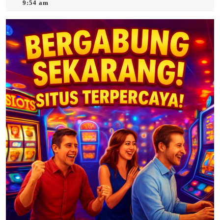
8,
Green
9:54 am
2026