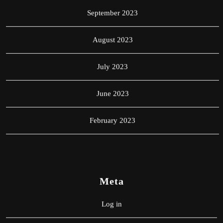
September 2023
August 2023
July 2023
June 2023
February 2023
Meta
Log in