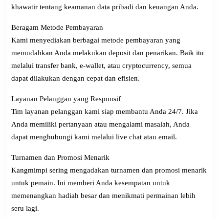
khawatir tentang keamanan data pribadi dan keuangan Anda.
Beragam Metode Pembayaran
Kami menyediakan berbagai metode pembayaran yang
memudahkan Anda melakukan deposit dan penarikan. Baik itu
melalui transfer bank, e-wallet, atau cryptocurrency, semua
dapat dilakukan dengan cepat dan efisien.
Layanan Pelanggan yang Responsif
Tim layanan pelanggan kami siap membantu Anda 24/7. Jika
Anda memiliki pertanyaan atau mengalami masalah, Anda
dapat menghubungi kami melalui live chat atau email.
Turnamen dan Promosi Menarik
Kangmimpi sering mengadakan turnamen dan promosi menarik
untuk pemain. Ini memberi Anda kesempatan untuk
memenangkan hadiah besar dan menikmati permainan lebih
seru lagi.