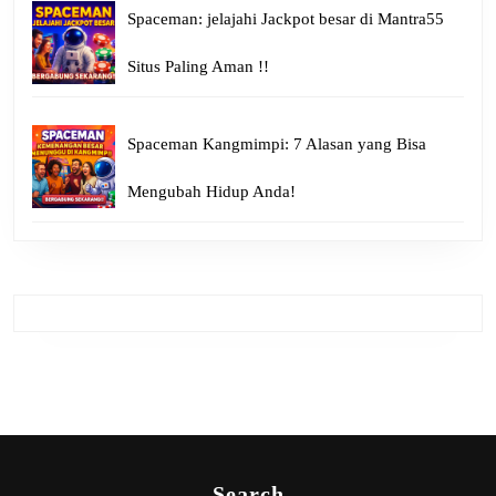
Spaceman: jelajahi Jackpot besar di Mantra55
Situs Paling Aman !!
Spaceman Kangmimpi: 7 Alasan yang Bisa
Mengubah Hidup Anda!
Search