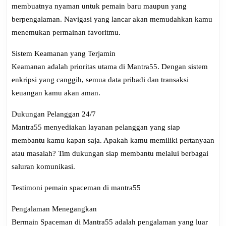
membuatnya nyaman untuk pemain baru maupun yang
berpengalaman. Navigasi yang lancar akan memudahkan kamu
menemukan permainan favoritmu.
Sistem Keamanan yang Terjamin
Keamanan adalah prioritas utama di Mantra55. Dengan sistem
enkripsi yang canggih, semua data pribadi dan transaksi
keuangan kamu akan aman.
Dukungan Pelanggan 24/7
Mantra55 menyediakan layanan pelanggan yang siap
membantu kamu kapan saja. Apakah kamu memiliki pertanyaan
atau masalah? Tim dukungan siap membantu melalui berbagai
saluran komunikasi.
Testimoni pemain spaceman di mantra55
Pengalaman Menegangkan
Bermain Spaceman di Mantra55 adalah pengalaman yang luar