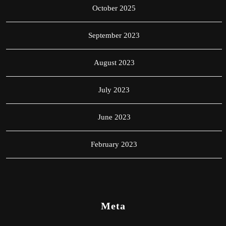
October 2025
September 2023
August 2023
July 2023
June 2023
February 2023
Meta