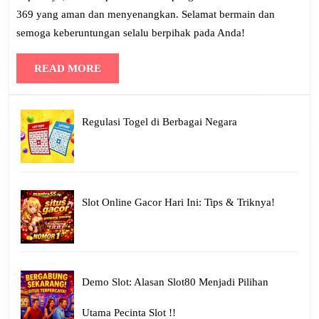
369 yang aman dan menyenangkan. Selamat bermain dan
semoga keberuntungan selalu berpihak pada Anda!
READ
READ MORE
MORE
Regulasi Togel di Berbagai Negara
Slot Online Gacor Hari Ini: Tips & Triknya!
Demo Slot: Alasan Slot80 Menjadi Pilihan
Utama Pecinta Slot !!