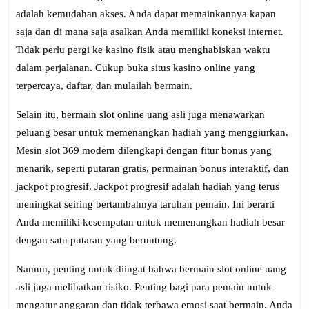
adalah kemudahan akses. Anda dapat memainkannya kapan
saja dan di mana saja asalkan Anda memiliki koneksi internet.
Tidak perlu pergi ke kasino fisik atau menghabiskan waktu
dalam perjalanan. Cukup buka situs kasino online yang
terpercaya, daftar, dan mulailah bermain.
Selain itu, bermain slot online uang asli juga menawarkan
peluang besar untuk memenangkan hadiah yang menggiurkan.
Mesin slot 369 modern dilengkapi dengan fitur bonus yang
menarik, seperti putaran gratis, permainan bonus interaktif, dan
jackpot progresif. Jackpot progresif adalah hadiah yang terus
meningkat seiring bertambahnya taruhan pemain. Ini berarti
Anda memiliki kesempatan untuk memenangkan hadiah besar
dengan satu putaran yang beruntung.
Namun, penting untuk diingat bahwa bermain slot online uang
asli juga melibatkan risiko. Penting bagi para pemain untuk
mengatur anggaran dan tidak terbawa emosi saat bermain. Anda