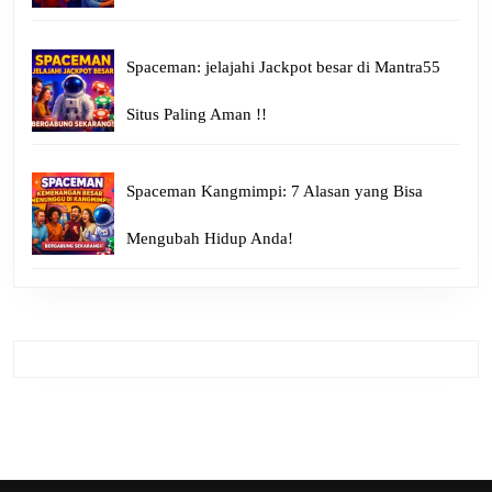
Spaceman: jelajahi Jackpot besar di Mantra55
Situs Paling Aman !!
Spaceman Kangmimpi: 7 Alasan yang Bisa
Mengubah Hidup Anda!