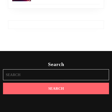
Search
Search
for: