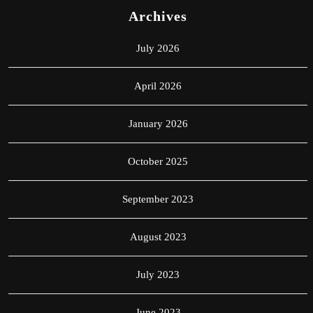
Archives
July 2026
April 2026
January 2026
October 2025
September 2023
August 2023
July 2023
June 2023