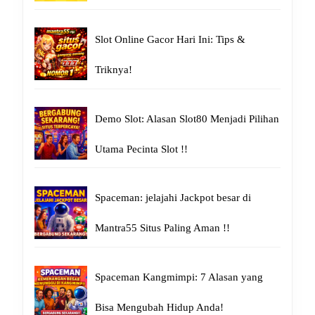
Slot Online Gacor Hari Ini: Tips &
Triknya!
Demo Slot: Alasan Slot80 Menjadi Pilihan
Utama Pecinta Slot !!
Spaceman: jelajahi Jackpot besar di
Mantra55 Situs Paling Aman !!
Spaceman Kangmimpi: 7 Alasan yang
Bisa Mengubah Hidup Anda!