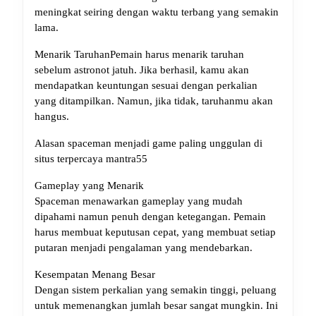
meningkat seiring dengan waktu terbang yang semakin
lama.
Menarik TaruhanPemain harus menarik taruhan
sebelum astronot jatuh. Jika berhasil, kamu akan
mendapatkan keuntungan sesuai dengan perkalian
yang ditampilkan. Namun, jika tidak, taruhanmu akan
hangus.
Alasan spaceman menjadi game paling unggulan di
situs terpercaya mantra55
Gameplay yang Menarik
Spaceman menawarkan gameplay yang mudah
dipahami namun penuh dengan ketegangan. Pemain
harus membuat keputusan cepat, yang membuat setiap
putaran menjadi pengalaman yang mendebarkan.
Kesempatan Menang Besar
Dengan sistem perkalian yang semakin tinggi, peluang
untuk memenangkan jumlah besar sangat mungkin. Ini