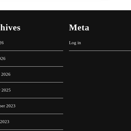
hives
Meta
26
Log in
026
y 2026
r 2025
ber 2023
 2023