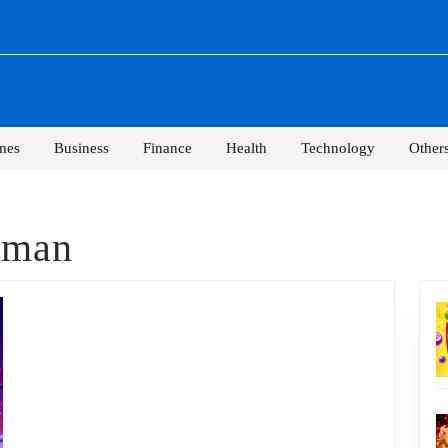
mes
Business
Finance
Health
Technology
Other
eman