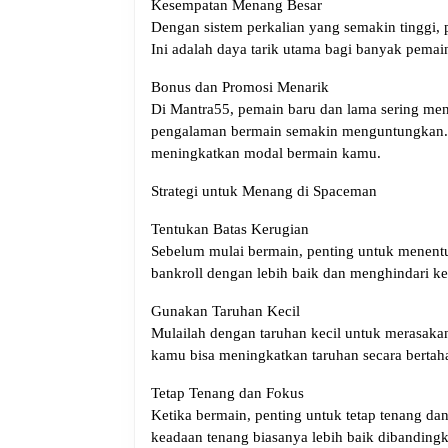
Kesempatan Menang Besar
Dengan sistem perkalian yang semakin tinggi
Ini adalah daya tarik utama bagi banyak pemai
Bonus dan Promosi Menarik
Di Mantra55, pemain baru dan lama sering m
pengalaman bermain semakin menguntungkan. I
meningkatkan modal bermain kamu.
Strategi untuk Menang di Spaceman
Tentukan Batas Kerugian
Sebelum mulai bermain, penting untuk menent
bankroll dengan lebih baik dan menghindari ke
Gunakan Taruhan Kecil
Mulailah dengan taruhan kecil untuk merasaka
kamu bisa meningkatkan taruhan secara bertah
Tetap Tenang dan Fokus
Ketika bermain, penting untuk tetap tenang da
keadaan tenang biasanya lebih baik dibanding