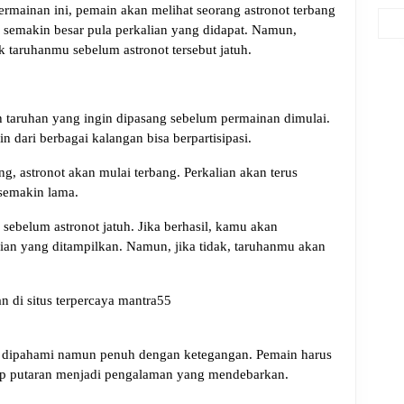
mainan ini, pemain akan melihat seorang astronot terbang
, semakin besar pula perkalian yang didapat. Namun,
 taruhanmu sebelum astronot tersebut jatuh.
taruhan yang ingin dipasang sebelum permainan dimulai.
in dari berbagai kalangan bisa berpartisipasi.
, astronot akan mulai terbang. Perkalian akan terus
semakin lama.
ebelum astronot jatuh. Jika berhasil, kamu akan
an yang ditampilkan. Namun, jika tidak, taruhanmu akan
 di situs terpercaya mantra55
ipahami namun penuh dengan ketegangan. Pemain harus
ap putaran menjadi pengalaman yang mendebarkan.