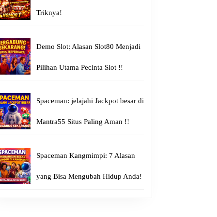
Triknya!
Demo Slot: Alasan Slot80 Menjadi
Pilihan Utama Pecinta Slot !!
an:
Spaceman: jelajahi Jackpot besar di
Mantra55 Situs Paling Aman !!
55
Spaceman Kangmimpi: 7 Alasan
yang Bisa Mengubah Hidup Anda!