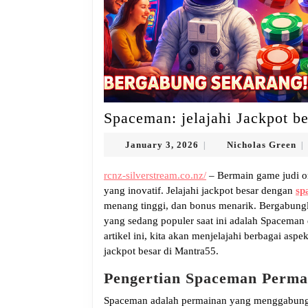
Spaceman: jelajahi Jackpot b
January
Ni
January 3, 2026
Nicholas Green
|
|
3,
Gr
2026
rcnz-silverstream.co.nz/
– Bermain game judi o
yang inovatif. Jelajahi jackpot besar dengan
sp
menang tinggi, dan bonus menarik. Bergabung
yang sedang populer saat ini adalah Spaceman 
artikel ini, kita akan menjelajahi berbagai as
jackpot besar di Mantra55.
Pengertian Spaceman Perma
Spaceman adalah permainan yang menggabung