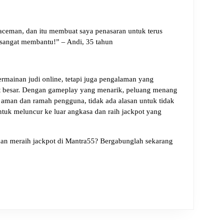
paceman, dan itu membuat saya penasaran untuk terus
 sangat membantu!” – Andi, 35 tahun
mainan judi online, tetapi juga pengalaman yang
t besar. Dengan gameplay yang menarik, peluang menang
g aman dan ramah pengguna, tidak ada alasan untuk tidak
ntuk meluncur ke luar angkasa dan raih jackpot yang
n meraih jackpot di Mantra55? Bergabunglah sekarang