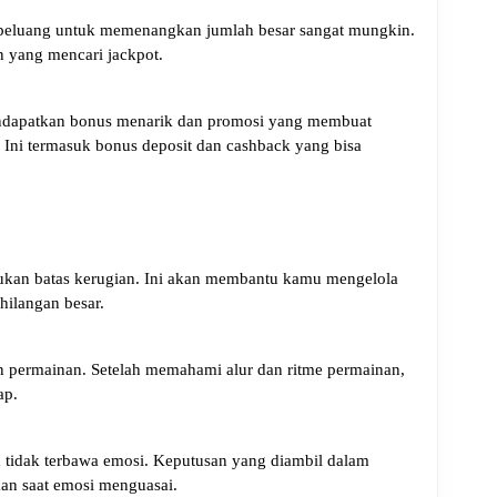
, peluang untuk memenangkan jumlah besar sangat mungkin.
n yang mencari jackpot.
endapatkan bonus menarik dan promosi yang membuat
ni termasuk bonus deposit dan cashback yang bisa
ukan batas kerugian. Ini akan membantu kamu mengelola
hilangan besar.
n permainan. Setelah memahami alur dan ritme permainan,
ap.
n tidak terbawa emosi. Keputusan yang diambil dalam
kan saat emosi menguasai.